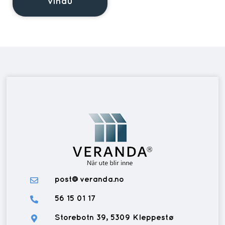
vindu
post@veranda.no
56 15 01 17
Storebotn 39, 5309 Kleppestø