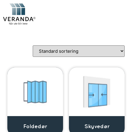
Foldedør
Skyvedør