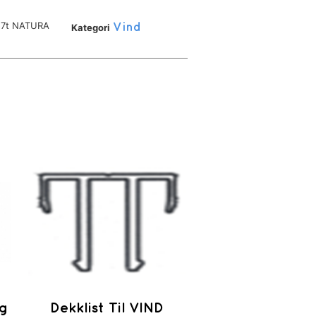
57t NATURA
Kategori
Vind
gg
Dekklist Til VIND