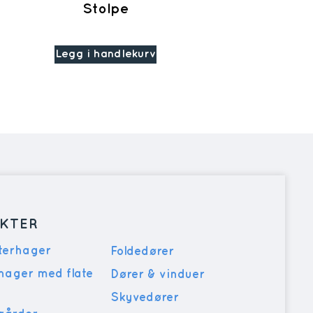
Stolpe
Legg i handlekurv
KTER
nterhager
Foldedører
rhager med flate
Dører & vinduer
Skyvedører