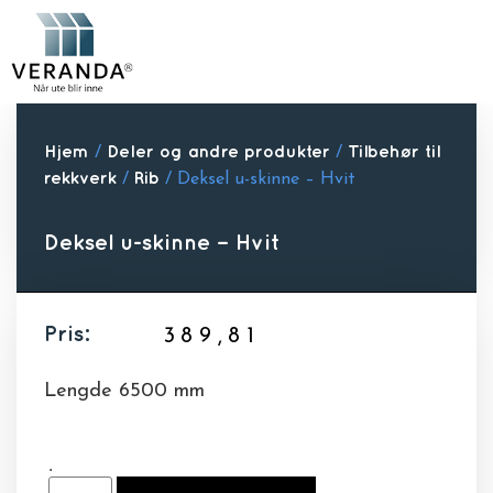
Våre Pr
Hjem
/
Deler og andre produkter
/
Tilbehør til
rekkverk
/
Rib
/ Deksel u-skinne – Hvit
Deksel u-skinne – Hvit
Pris:
389,81
Lengde 6500 mm
.