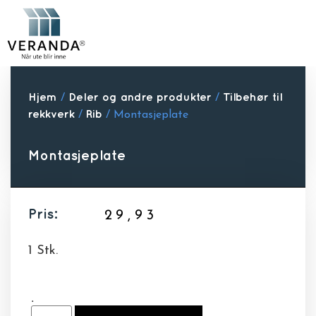
Hjem
/
Deler og andre produkter
/
Tilbehør til
rekkverk
/
Rib
/ Montasjeplate
Montasjeplate
Pris:
29,93
1 Stk.
.