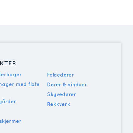
KTER
nterhager
Foldedører
rhager med flate
Dører & vinduer
Skyvedører
sgårder
Rekkverk
skjermer