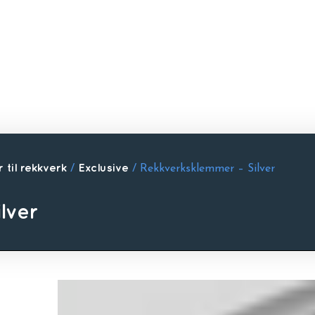
 til rekkverk
/
Exclusive
/ Rekkverksklemmer – Silver
lver