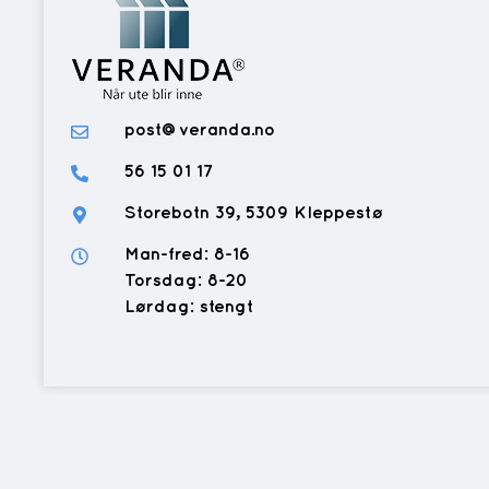
post@veranda.no
56 15 01 17
Storebotn 39, 5309 Kleppestø
Man-fred: 8-16
Torsdag: 8-20
Lørdag: stengt