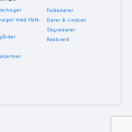
nterhager
Foldedører
rhager med flate
Dører & vinduer
Skyvedører
sgårder
Rekkverk
skjermer