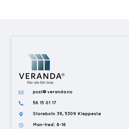
post@veranda.no
56 15 01 17
Storebotn 39, 5309 Kleppestø
Man-fred: 8-16