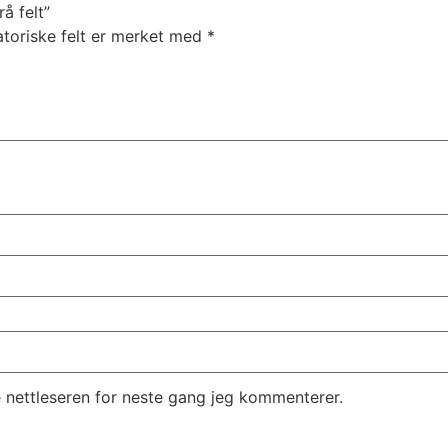
å felt”
atoriske felt er merket med
*
e nettleseren for neste gang jeg kommenterer.