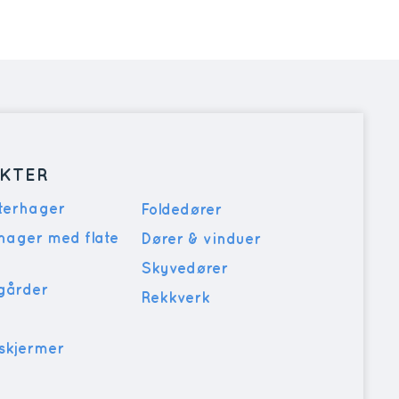
KTER
nterhager
Foldedører
rhager med flate
Dører & vinduer
Skyvedører
sgårder
Rekkverk
skjermer