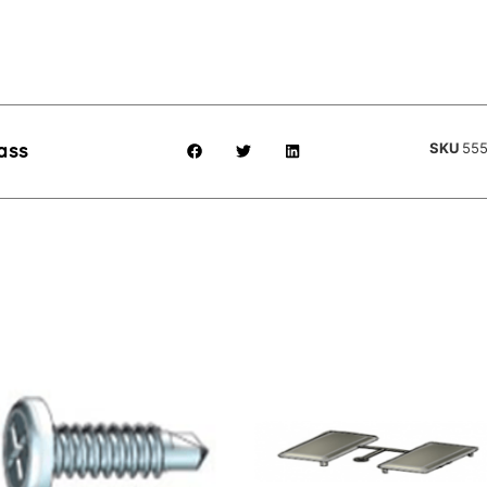
SKU
55
ass