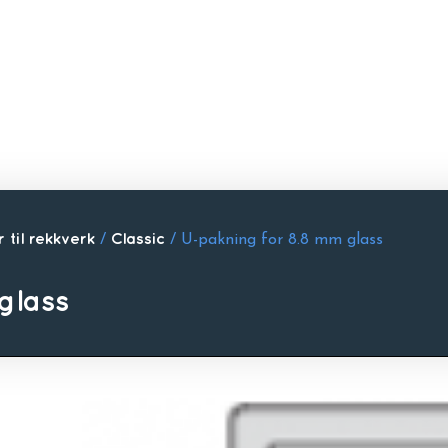
 til rekkverk
/
Classic
/ U-pakning for 8.8 mm glass
glass