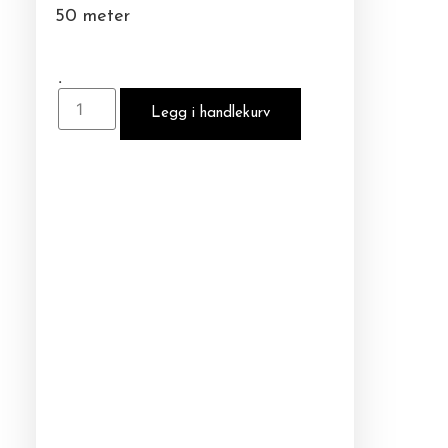
50 meter
.
Legg i handlekurv